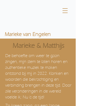
Marieke van Engelen
Marieke & Matthijs
De behoefte om weer te gaan
zingen, mijn stem te laten horen en
authentieke muziek te maken
ontstond bij mij in 2022. Klanken en
woorden die bekrachtiging en
verbinding brengen in deze tijd. Door
alle veranderingen in de wereld
voelde ik; Nu is de tijd!
Zo kreeg zang, na een lange