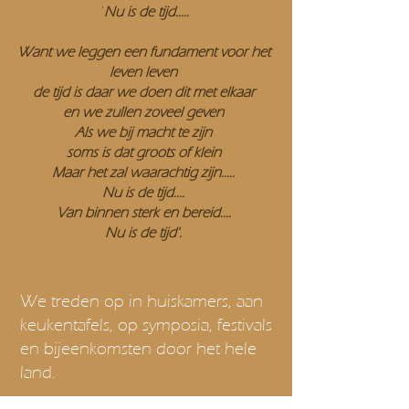
​'
Nu is de tijd…..
Want we leggen een fundament voor het
leven leven
de tijd is daar we doen dit met elkaar
en we zullen zoveel geven
Als we bij macht te zijn
soms is dat groots of klein
Maar het zal waarachtig zijn…..
Nu is de tijd….
Van binnen sterk en bereid….
Nu is de tijd'.
We treden op in huiskamers, aan
keukentafels, op symposia, festivals
en bijeenkomsten door het hele
land.